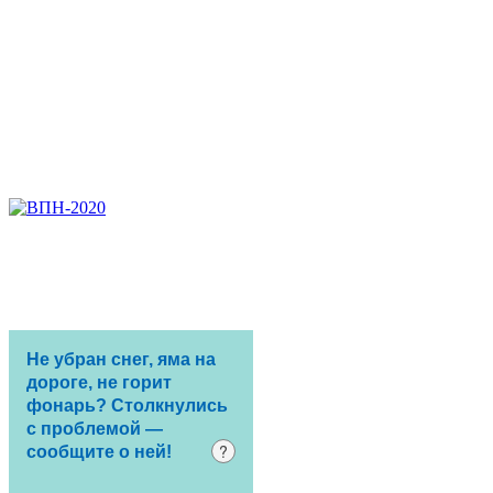
Не убран снег, яма на
дороге, не горит
фонарь? Столкнулись
с проблемой —
?
сообщите о ней!